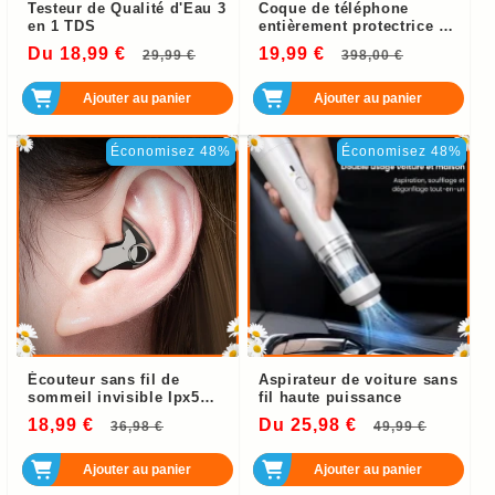
Testeur de Qualité d'Eau 3
Coque de téléphone
en 1 TDS
entièrement protectrice en
verre trempé double face
Du 18,99 €
Prix
Prix
19,99 €
Prix
Prix
29,99 €
398,00 €
habituel
soldé
habituel
soldé
Ajouter au panier
Ajouter au panier
Économisez 48%
Économisez 48%
Écouteur sans fil de
Aspirateur de voiture sans
sommeil invisible Ipx5
fil haute puissance
étanche
18,99 €
Prix
Prix
Du 25,98 €
Prix
Prix
36,98 €
49,99 €
habituel
soldé
habituel
soldé
Ajouter au panier
Ajouter au panier