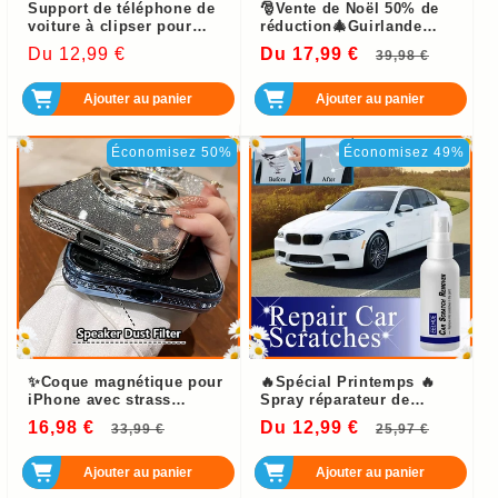
Support de téléphone de
🎅Vente de Noël 50% de
voiture à clipser pour
réduction🎄Guirlande
tableau de bord
lumineuse pour
Prix
Du 12,99 €
Du 17,99 €
Prix
Prix
39,98 €
multifonctionnel
décoration de fenêtre
habituel
habituel
soldé
Ajouter au panier
Ajouter au panier
Économisez 50%
Économisez 49%
✨Coque magnétique pour
🔥Spécial Printemps 🔥
iPhone avec strass
Spray réparateur de
scintillants et support
rayures de peinture
16,98 €
Prix
Prix
Du 12,99 €
Prix
Prix
33,99 €
25,97 €
invisible
automobile
habituel
soldé
habituel
soldé
Ajouter au panier
Ajouter au panier