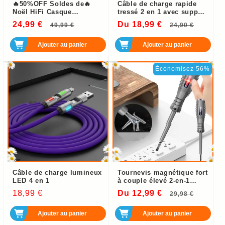
🔥50%OFF Soldes de🔥
Câble de charge rapide
Noël HiFi Casque
tressé 2 en 1 avec support
Bluetooth étanche à
de téléphone intégré
24,99 €
Prix
Prix
Du 18,99 €
Prix
Prix
49,99 €
24,90 €
crochet d’oreille -
Achetez-en 2 et obtenez la
habituel
soldé
habituel
soldé
livraison gratuite
Ajouter au panier
Ajouter au panier
Économisez 56%
Câble de charge lumineux
Tournevis magnétique fort
LED 4 en 1
à couple élevé 2-en-1
Détecteur d'électricité
Prix
18,99 €
Du 12,99 €
Prix
Prix
29,98 €
habituel
habituel
soldé
Ajouter au panier
Ajouter au panier