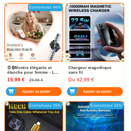
Économisez 46%
⏰⌚Montre élégante et
Chargeur magnétique
étanche pour femme - Le
sans fil
plus beau cadeau🎁
15,99 €
Prix
Prix
Prix
Du 42,99 €
29,98 €
habituel
soldé
habituel
Ajouter au panier
Ajouter au panier
Économisez 35%
Économisez 34%