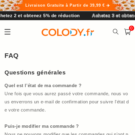
et
Livraison Gratuite à Partir de 39,99 € ✈️
passer
au
tez 2 et obtenez 5% de réduction
Achetez 3 et obtenez
contenu
0 arti
0
Panier
FAQ
Questions générales
Quel est l’état de ma commande ?
Une fois que vous aurez passé votre commande, nous vo
us enverrons un e-mail de confirmation pour suivre l'état d
e votre commande.
Puis-je modifier ma commande ?
Nous ne pouvons modifier que les commandes qui n'ont p