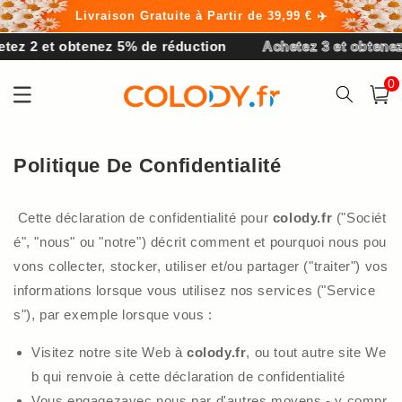
et
Livraison Gratuite à Partir de 39,99 € ✈️
passer
au
ez 2 et obtenez 5% de réduction
Achetez 3 et obtenez 
contenu
0 arti
0
Panier
Politique De Confidentialité
Cette déclaration de confidentialité pour
colody.
fr
("Sociét
é", "nous" ou "notre") décrit comment et pourquoi nous pou
vons collecter, stocker, utiliser et/ou partager ("traiter") vos
informations lorsque vous utilisez nos services ("Service
s"), par exemple lorsque vous :
Visitez notre site Web à
colody
.fr
, ou tout autre site We
b qui renvoie à cette déclaration de confidentialité
Vous engagezavec nous par d'autres moyens - y compr