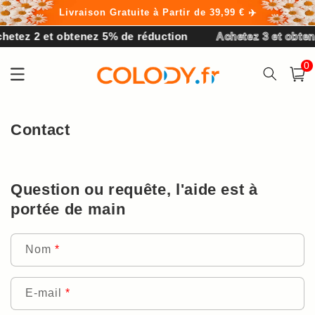
et
Livraison Gratuite à Partir de 39,99 € ✈️
passer
au
etez 2 et obtenez 5% de réduction
Achetez 3 et obten
contenu
0 arti
0
Panier
Contact
Question ou requête, l'aide est à
portée de main
Nom
*
E-mail
*