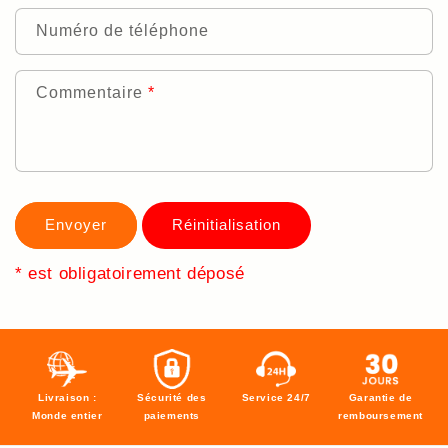
Numéro de téléphone
Commentaire
*
Envoyer
* est obligatoirement déposé
Livraison :
Sécurité des
Service 24/7
Garantie de
Monde entier
paiements
remboursement