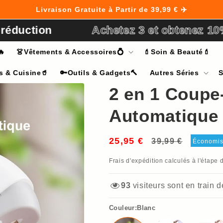
Livraison Gratuite à Partir de 39,99 € ✈️
ion
Achetez 3 et obtenez 10% de r
🔥
👗Vêtements & Accessoires💍
💄Soin & Beauté💄
s & Cuisine🥤
🔑Outils & Gadgets🔨
Autres Séries
S
2 en 1 Coupe
Automatique 
25,95 €
Prix
Prix
39,99 €
Économi
habituel
soldé
Frais d'expédition
calculés à l'étape 
93
visiteurs sont en train 
Couleur:Blanc