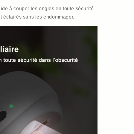
aide à couper les ongles en toute sécurité
nt éclairés sans les endommager.