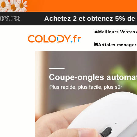
et
passer
au
Achetez 2 et obtenez 5% de réduct
contenu
🔥Meilleurs Ventes
🌺Articles ménager
Passer aux
informations
produits