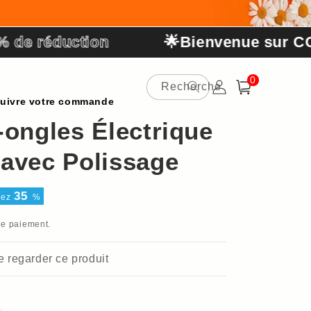
éduction
🌟Bienvenue sur COLODY
0 article
0
Recherche
Connexion
Panier
uivre votre commande
-ongles Électrique
avec Polissage
35
sez
%
de paiement.
de regarder ce produit