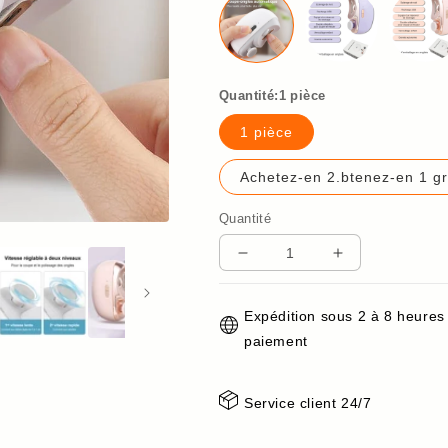
Quantité:1 pièce
1 pièce
Achetez-en 2.btenez-en 1 gra
Quantité
Réduire
Augmenter
la
la
quantité
quantité
Expédition sous 2 à 8 heures
de
de
paiement
2
2
en
en
1
1
Service client 24/7
Coupe-
Coupe-
ongles
ongles