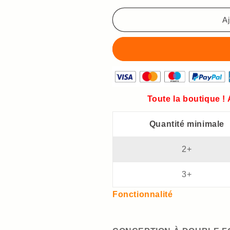
Électrique
Électrique
Automatique
Automatique
Aj
avec
avec
Polissage
Polissage
Toute la boutique !
Quantité minimale
2+
3+
Fonctionnalité