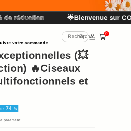
uction
🌟Bienvenue sur COLODY.F
0 article
0
Recherche
Connexion
Panier
uivre votre commande
xceptionnelles (💥
ction) 🔥Ciseaux
ltifonctionnels et
74
sez
%
de paiement.