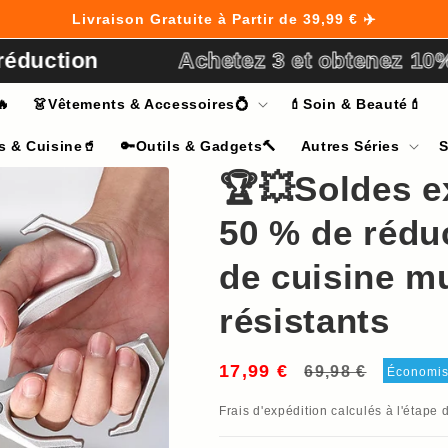
Livraison Gratuite à Partir de 39,99 € ✈️
n
Achetez 3 et obtenez 10% de réd
🔥
👗Vêtements & Accessoires💍
💄Soin & Beauté💄
s & Cuisine🥤
🔑Outils & Gadgets🔨
Autres Séries
S
🏆💥Soldes e
50 % de rédu
de cuisine mu
résistants
17,99 €
Prix
Prix
69,98 €
Économi
habituel
soldé
Frais d'expédition
calculés à l'étape 