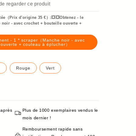
 de regarder ce produit
tée（Prix d'origine 35 €）:💥💥Obtenez - le
noir - avec crochet + bouteille ouverte +
ement - 1 * scraper（Manche noir - avec
e ouverte + couteau à éplucher）
t
Rouge
Vert
 après
Plus de 1000 exemplaires vendus le
mois dernier !
Remboursement rapide sans