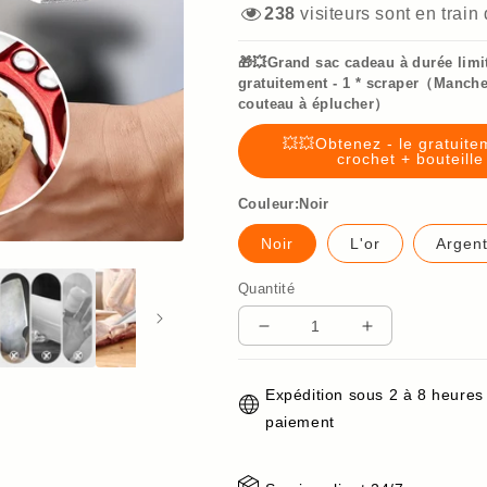
238
visiteurs sont en train
🎁💥Grand sac cadeau à durée limi
gratuitement - 1 * scraper（Manche 
couteau à éplucher）
💥💥Obtenez - le gratuit
crochet + bouteill
Couleur:Noir
Noir
L'or
Argen
Quantité
Réduire
Augmenter
la
la
quantité
quantité
Expédition sous 2 à 8 heures
de
de
paiement
🏆
🏆
💥
💥
Soldes
Soldes