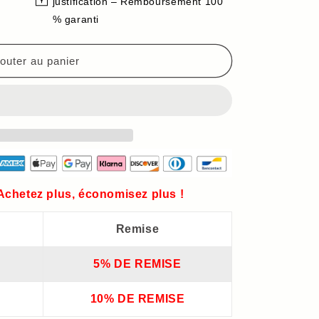
justification – Remboursement 100
es
% garanti
outer au panier
els
 Achetez plus, économisez plus !
Remise
5% DE REMISE
10% DE REMISE