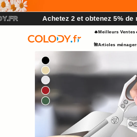
et
passer
au
Achetez 2 et obtenez 5% de réductio
contenu
🔥Meilleurs Ventes
🌺Articles ménager
Passer aux
informations
produits