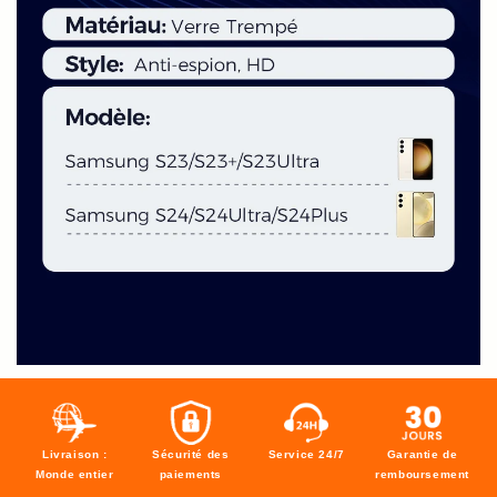
Livraison :
Sécurité des
Service 24/7
Garantie de
Monde entier
paiements
remboursement