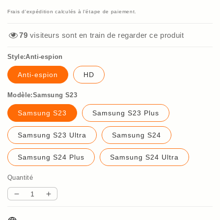
habituel
Frais d'expédition
calculés à l'étape de paiement.
260
visiteurs sont en train de regarder ce produit
Style:Anti-espion
Anti-espion
HD
Modèle:Samsung S23
Samsung S23
Samsung S23 Plus
Samsung S23 Ultra
Samsung S24
Samsung S24 Plus
Samsung S24 Ultra
Quantité
Réduire
Augmenter
la
la
quantité
quantité