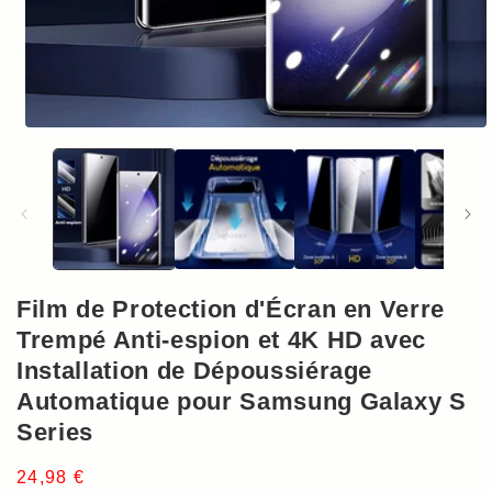
Ouvrir
le
média
1
dans
une
fenêtre
modale
Film de Protection d'Écran en Verre
Trempé Anti-espion et 4K HD avec
Installation de Dépoussiérage
Automatique pour Samsung Galaxy S
Series
Prix
24,98 €