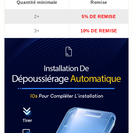
Quantité minimale
Remise
S
S
Series
Series
2+
5% DE REMISE
3+
10% DE REMISE