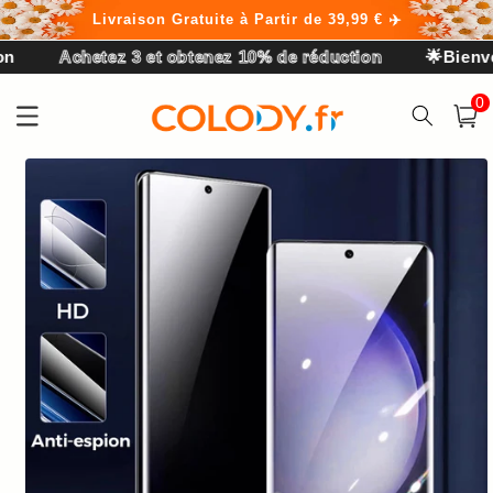
et
Livraison Gratuite à Partir de 39,99 € ✈️
passer
au
 3 et obtenez 10% de réduction
🌟Bienvenue sur COL
contenu
0 arti
0
Panier
Passer aux
informations
produits