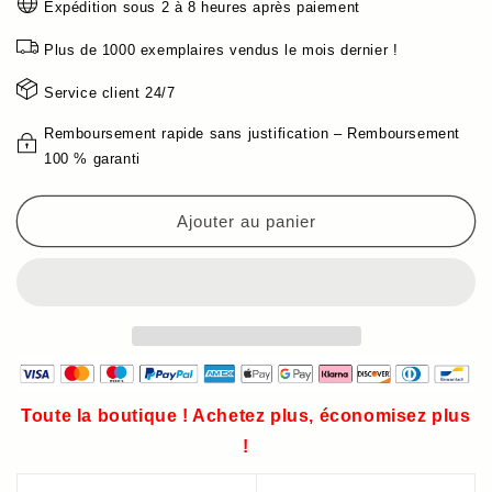
Expédition sous 2 à 8 heures après paiement
de
de
Film
Film
Plus de 1000 exemplaires vendus le mois dernier !
de
de
Protection
Protection
Service client 24/7
d&#39;Écran
d&#39;Écran
en
en
Remboursement rapide sans justification – Remboursement
Verre
Verre
100 % garanti
Trempé
Trempé
Anti-
Anti-
Ajouter au panier
espion
espion
et
et
4K
4K
HD
HD
avec
avec
Installation
Installation
de
de
Dépoussiérage
Dépoussiérage
Automatique
Automatique
Toute la boutique ! Achetez plus, économisez plus
pour
pour
!
Samsung
Samsung
Galaxy
Galaxy