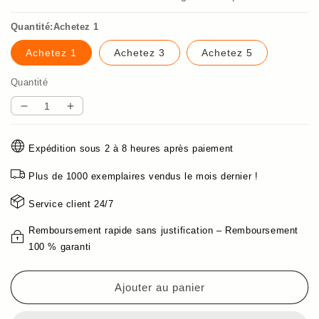
Quantité:Achetez 1
Achetez 1
Achetez 3
Achetez 5
Quantité
Réduire
Augmenter
la
la
quantité
quantité
Expédition sous 2 à 8 heures après paiement
de
de
Livraison
Livraison
Plus de 1000 exemplaires vendus le mois dernier !
Gratuite-
Gratuite-
Kit
Kit
Service client 24/7
de
de
caméra
caméra
Remboursement rapide sans justification – Remboursement
de
de
100 % garanti
surveillance
surveillance
sans
sans
Ajouter au panier
fil
fil
intelligente
intelligente