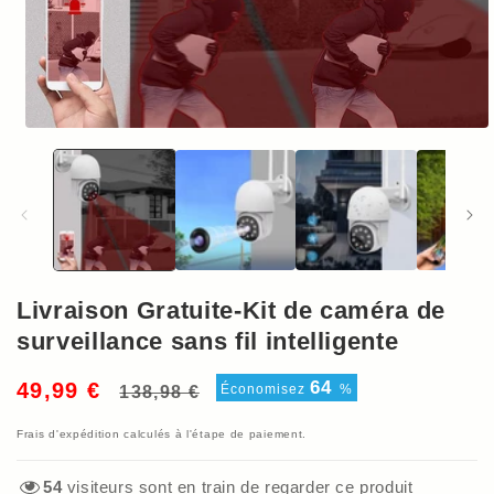
Ouvrir
le
média
1
dans
une
fenêtre
modale
Livraison Gratuite-Kit de caméra de
surveillance sans fil intelligente
Prix
Prix
64
49,99 €
Économisez
%
138,98 €
habituel
soldé
Frais d'expédition
calculés à l'étape de paiement.
54
visiteurs sont en train de regarder ce produit