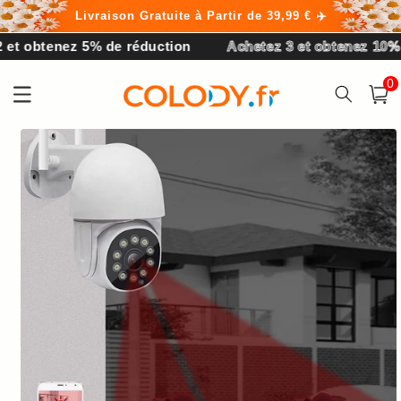
et
Livraison Gratuite à Partir de 39,99 € ✈️
passer
au
tenez 5% de réduction
Achetez 3 et obtenez 10% de réd
contenu
0 arti
0
Panier
Passer aux
informations
produits