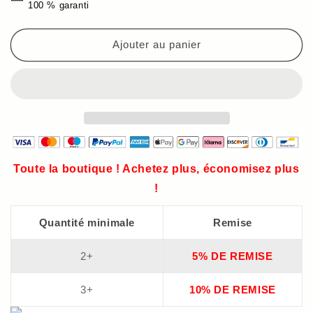
100 % garanti
Cut-
Cut-
out
out
3D
3D
Ajouter au panier
Teppich
Teppich
mit
mit
floralem
floralem
Bodenbelag
Bodenbelag
Toute la boutique ! Achetez plus, économisez plus
!
Quantité minimale
Remise
2+
5% DE REMISE
3+
10% DE REMISE