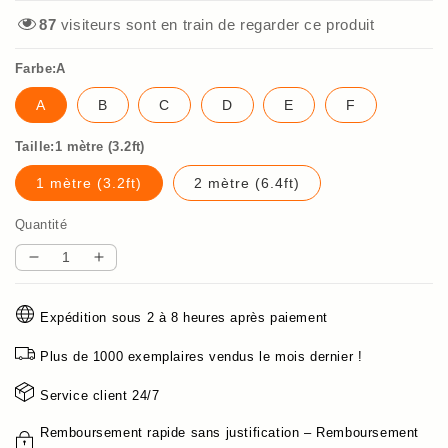
87
visiteurs sont en train de regarder ce produit
Farbe:A
A
B
C
D
E
F
Taille:1 mètre (3.2ft)
1 mètre (3.2ft)
2 mètre (6.4ft)
Quantité
Réduire
Augmenter
la
la
quantité
quantité
Expédition sous 2 à 8 heures après paiement
de
de
🔥
🔥
Plus de 1000 exemplaires vendus le mois dernier !
【limited
【limited
time
time
Service client 24/7
50%
50%
Remboursement rapide sans justification – Remboursement
discount】
discount】