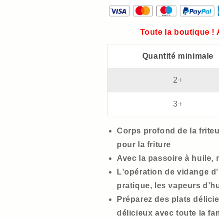
Livraison
Livraison
gratuite
gratuite
Toute la boutique !
Quantité minimale
2+
3+
Corps profond de la frite
pour la friture
Avec la passoire à huile, 
L'opération de vidange d'h
pratique, les vapeurs d'h
Préparez des plats délici
délicieux avec toute la fam