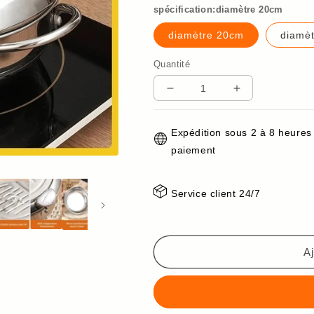
spécification:diamètre 20cm
diamètre 20cm
diamè
Quantité
Réduire
Augmenter
la
la
quantité
quantité
Expédition sous 2 à 8 heures
de
de
paiement
Friteuse
Friteuse
à
à
contrôle
contrôle
Service client 24/7
de
de
température
température
Flip
Flip
Top
Top
Aj
34
34
%
%
de
de
réduction-
réduction-