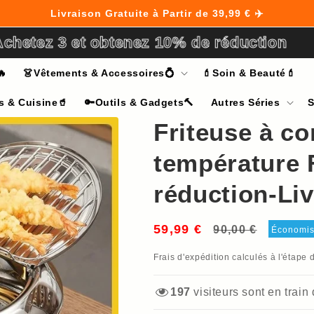
Livraison Gratuite à Partir de 39,99 € ✈️
etez 3 et obtenez 10% de réduction
🔥
👗Vêtements & Accessoires💍
💄Soin & Beauté💄
s & Cuisine🥤
🔑Outils & Gadgets🔨
Autres Séries
S
Friteuse à co
température 
réduction-Liv
59,99 €
Prix
Prix
90,00 €
Économi
habituel
soldé
Frais d'expédition
calculés à l'étape 
197
visiteurs sont en train