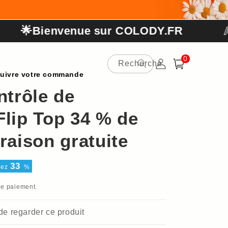
🌟Bienvenue sur COLODY.FR
Ach
0 article
0
Recherche
Connexion
Panier
uivre votre commande
ntrôle de
Flip Top 34 % de
raison gratuite
33
sez
%
de paiement.
 de regarder ce produit