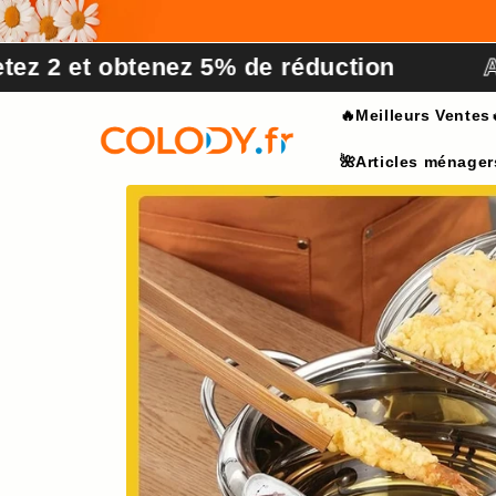
et
passer
au
z 2 et obtenez 5% de réduction
Ach
contenu
🔥Meilleurs Ventes
🌺Articles ménager
Passer aux
informations
produits