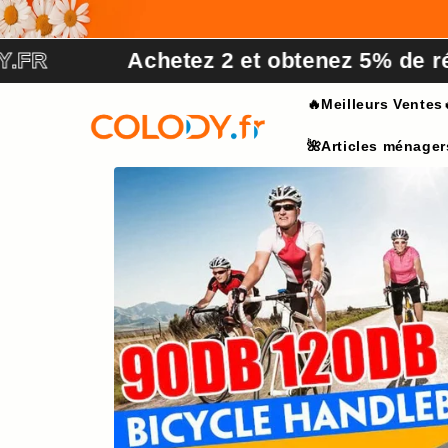
et
passer
au
Achetez 2 et obtenez 5% de réduction
contenu
🔥Meilleurs Ventes
🌺Articles ménager
Passer aux
informations
produits