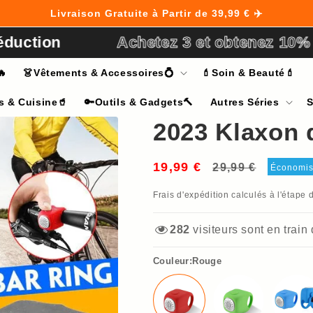
Livraison Gratuite à Partir de 39,99 € ✈️
Achetez 3 et obtenez 10% de rédu
🔥
👗Vêtements & Accessoires💍
💄Soin & Beauté💄
s & Cuisine🥤
🔑Outils & Gadgets🔨
Autres Séries
S
2023 Klaxon 
19,99 €
Prix
Prix
29,99 €
Économi
habituel
soldé
Frais d'expédition
calculés à l'étape 
282
visiteurs sont en train
Couleur:Rouge