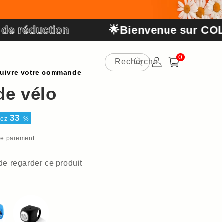
ction
🌟Bienvenue sur COLODY.FR
0 article
0
Recherche
Connexion
Panier
uivre votre commande
de vélo
33
sez
%
de paiement.
 de regarder ce produit