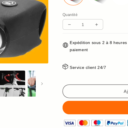
Quantité
Réduire
Augmenter
la
la
quantité
quantité
Expédition sous 2 à 8 heures
de
de
paiement
2023
2023
Klaxon
Klaxon
de
de
Service client 24/7
vélo
vélo
Aj