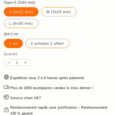
Taper:S (3x22 mm)
S (3x22 mm)
M (3x23 mm)
L (6x30 mm)
Qté:1 lot
1 lot
2 achetés 1 offert
Quantité
Réduire
Augmenter
la
la
quantité
quantité
Expédition sous 2 à 8 heures après paiement
de
de
Patch
Patch
Plus de 1000 exemplaires vendus le mois dernier !
pour
pour
les
les
Service client 24/7
yeux
yeux
tombants
tombants
Remboursement rapide sans justification – Remboursement
100 % garanti