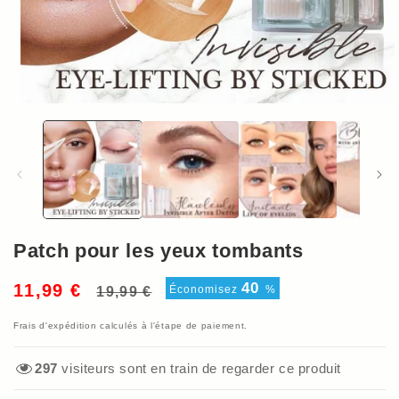
Ouvrir
le
média
1
dans
une
fenêtre
modale
Patch pour les yeux tombants
Prix
Prix
40
11,99 €
Économisez
%
19,99 €
habituel
soldé
Frais d'expédition
calculés à l'étape de paiement.
61
visiteurs sont en train de regarder ce produit