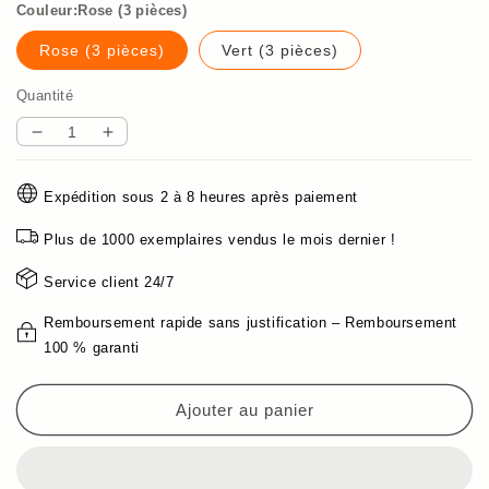
Couleur:Rose (3 pièces)
Rose (3 pièces)
Vert (3 pièces)
Quantité
Réduire
Augmenter
la
la
quantité
quantité
Expédition sous 2 à 8 heures après paiement
de
de
Rouleaux
Rouleaux
Plus de 1000 exemplaires vendus le mois dernier !
en
en
plastique
plastique
Service client 24/7
pour
pour
cheveux
cheveux
Remboursement rapide sans justification – Remboursement
100 % garanti
Ajouter au panier