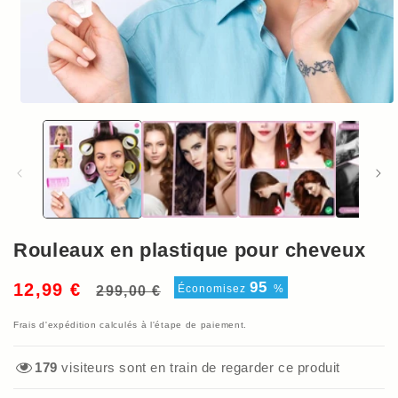
Ouvrir
le
média
1
dans
une
fenêtre
modale
Rouleaux en plastique pour cheveux
Prix
Prix
95
12,99 €
Économisez
%
299,00 €
habituel
soldé
Frais d'expédition
calculés à l'étape de paiement.
179
visiteurs sont en train de regarder ce produit