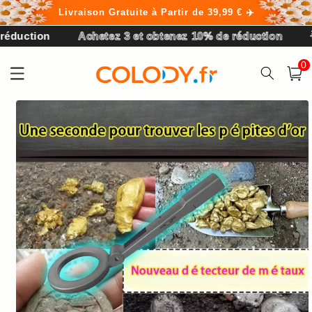
et
Livraison Gratuite à Partir de 39,99 € ✈️
passer
au
Achetez 3 et obtenez 10% de réduction
🌟Bienven
contenu
0 arti
0
Panier
Passer aux
informations
produits