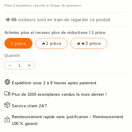
Frais d'expédition
calculés à l'étape de paiement.
96
visiteurs sont en train de regarder ce produit
Achetez plus et recevez plus de réductions !:1 pièce
1 pièce
🔥2 pièce
🔥🔥3 pièce
Quantité
Réduire
Augmenter
la
la
quantité
quantité
Expédition sous 2 à 8 heures après paiement
de
de
🤩
🤩
Plus de 1000 exemplaires vendus le mois dernier !
RICH!!!
RICH!!!
✨Livraison
✨Livraison
Service client 24/7
gratuite✨Détecteur
gratuite✨Détecteur
de
de
Remboursement rapide sans justification – Remboursement
métaux
métaux
100 % garanti
à
à