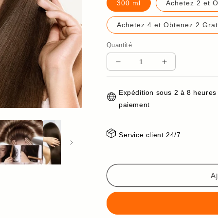
300 ml
Achetez 2 et O
Achetez 4 et Obtenez 2 Gratu
Quantité
Réduire
Augmenter
la
la
quantité
quantité
Expédition sous 2 à 8 heures
de
de
paiement
Crème
Crème
Capillaire
Capillaire
à
à
Service client 24/7
l&#39;Essence
l&#39;Essenc
de
de
Fermentation
Fermentation
de
de
Aj
Riz
Riz