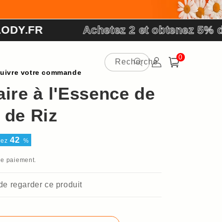
ODY.FR
Achetez 2 et obtenez 5% de
0 article
0
Recherche
Connexion
Panier
uivre votre commande
ire à l'Essence de
 de Riz
42
sez
%
de paiement.
 de regarder ce produit