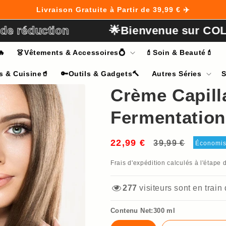
Livraison Gratuite à Partir de 39,99 € ✈️
e réduction
🌟Bienvenue sur COL
🔥
👗Vêtements & Accessoires💍
💄Soin & Beauté💄
s & Cuisine🥤
🔑Outils & Gadgets🔨
Autres Séries
S
Crème Capilla
Fermentation
22,99 €
Prix
Prix
39,99 €
Économi
habituel
soldé
Frais d'expédition
calculés à l'étape 
277
visiteurs sont en train
Contenu Net:300 ml