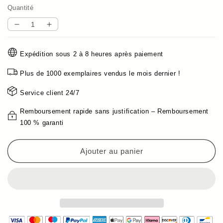
Quantité
Réduire
Augmenter
la
la
quantité
quantité
Expédition sous 2 à 8 heures après paiement
de
de
(ACHETER
(ACHETER
Plus de 1000 exemplaires vendus le mois dernier !
1
1
OBTENIR
OBTENIR
Service client 24/7
1
1
GRATUIT) -
GRATUIT) -
Remboursement rapide sans justification – Remboursement
-
-
100 % garanti
Bracelet
Bracelet
porte-
porte-
Ajouter au panier
bonheur
bonheur
en
en
jade
jade
et
et
feuille
feuille
d&#39;or
d&#39;or
Wotian
Wotian