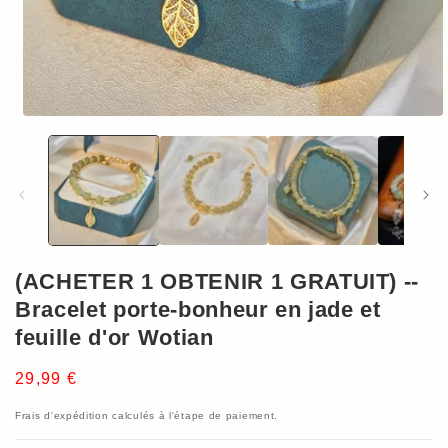
Ouvrir
le
média
1
dans
une
fenêtre
modale
(ACHETER 1 OBTENIR 1 GRATUIT) --
Bracelet porte-bonheur en jade et
feuille d'or Wotian
Prix
29,99 €
habituel
Frais d'expédition
calculés à l'étape de paiement.