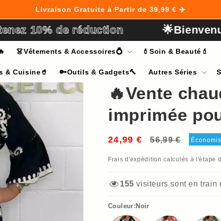
Livraison Gratuite à Partir de 39,99 € ✈️
 10% de réduction
🌟Bienvenue su
🔥
👗Vêtements & Accessoires💍
💄Soin & Beauté💄
s & Cuisine🥤
🔑Outils & Gadgets🔨
Autres Séries
S
🔥Vente chau
imprimée po
24,99 €
Prix
Prix
56,99 €
Économi
habituel
soldé
Frais d'expédition
calculés à l'étape 
155
visiteurs sont en train
Couleur:Noir