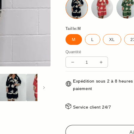
Taille:M
M
L
XL
2
Quantité
Réduire
Augmenter
la
la
quantité
quantité
Expédition sous 2 à 8 heures
de
de
paiement
🔥
🔥
Vente
Vente
chaude
chaude
Service client 24/7
🔥
🔥
Robe
Robe
d&#39;été
d&#39;été
imprimée
imprimée
Aj
pour
pour