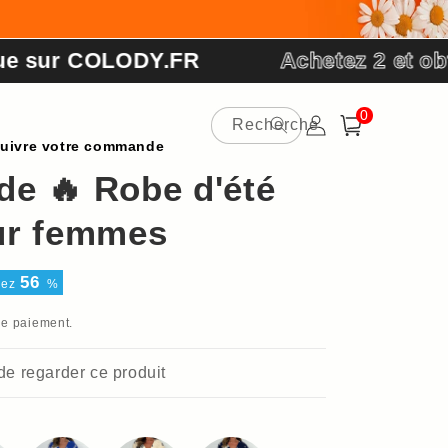
r COLODY.FR
Achetez 2 et obtenez
0 article
0
Recherche
Connexion
Panier
uivre votre commande
de 🔥 Robe d'été
ur femmes
56
sez
%
de paiement.
 de regarder ce produit