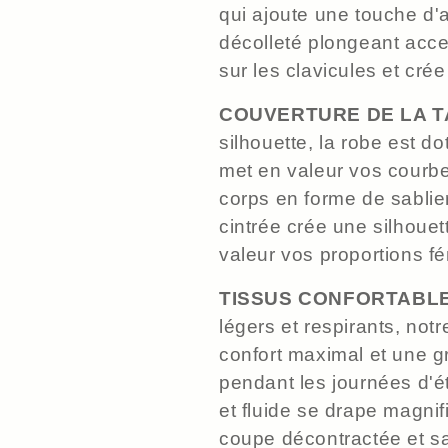
qui ajoute une touche d'a
décolleté plongeant accent
sur les clavicules et cré
COUVERTURE DE LA TA
silhouette, la robe est do
met en valeur vos courb
corps en forme de sablier
cintrée crée une silhouet
valeur vos proportions fé
TISSUS CONFORTABLE
légers et respirants, not
confort maximal et une g
pendant les journées d'é
et fluide se drape magnif
coupe décontractée et san