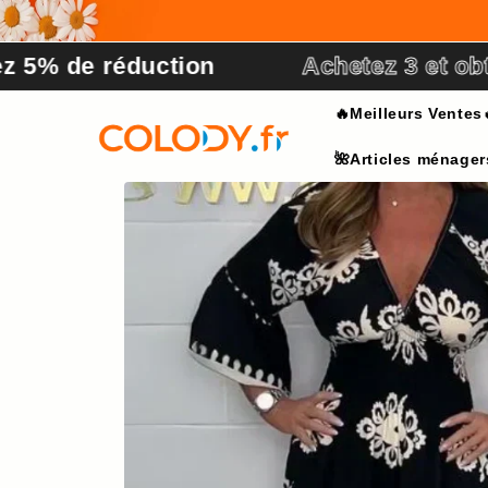
et
passer
au
de réduction
Achetez 3 et obtenez
contenu
🔥Meilleurs Ventes
🌺Articles ménager
Passer aux
informations
produits