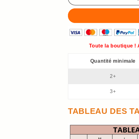
femmes
femmes
Toute la boutique !
Quantité minimale
2+
3+
TABLEAU DES TA