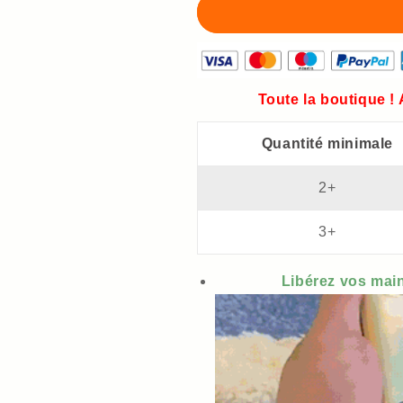
bandoulière
bandoulière
Toute la boutique !
Quantité minimale
2+
3+
Libérez vos main