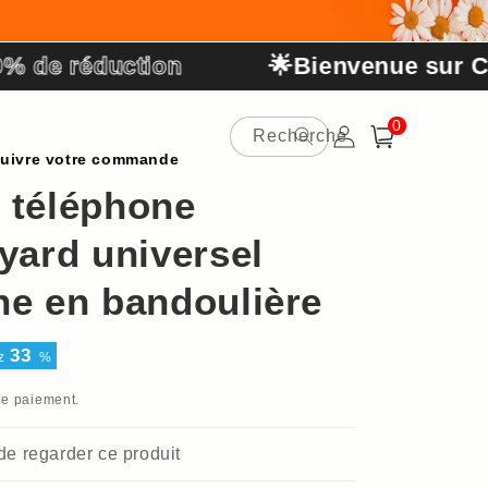
réduction
🌟Bienvenue sur COLOD
0 article
0
Recherche
Connexion
Panier
uivre votre commande
 téléphone
yard universel
ne en bandoulière
33
z
%
de paiement.
 de regarder ce produit