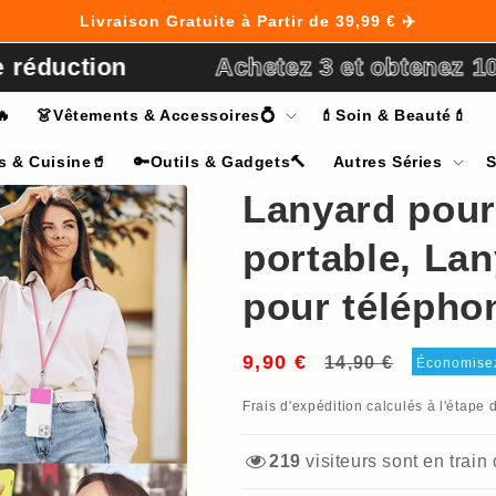
Livraison Gratuite à Partir de 39,99 € ✈️
tion
Achetez 3 et obtenez 10% de 
🔥
👗Vêtements & Accessoires💍
💄Soin & Beauté💄
s & Cuisine🥤
🔑Outils & Gadgets🔨
Autres Séries
S
Lanyard pour
portable, Lan
pour télépho
9,90 €
Prix
Prix
14,90 €
Économise
habituel
soldé
Frais d'expédition
calculés à l'étape 
152
visiteurs sont en train