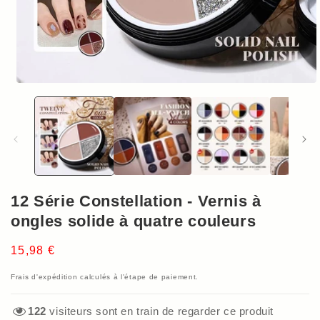
Ouvrir
le
média
1
dans
une
fenêtre
modale
12 Série Constellation - Vernis à
ongles solide à quatre couleurs
Prix
15,98 €
habituel
Frais d'expédition
calculés à l'étape de paiement.
122
visiteurs sont en train de regarder ce produit