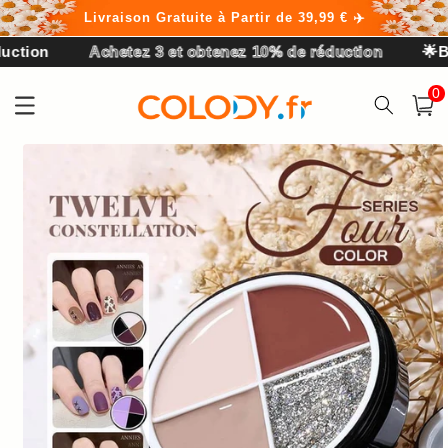
et
Livraison Gratuite à Partir de 39,99 € ✈️
passer
au
Achetez 3 et obtenez 10% de réduction
🌟Bienvenue 
contenu
0 arti
0
Panier
Passer aux
informations
produits