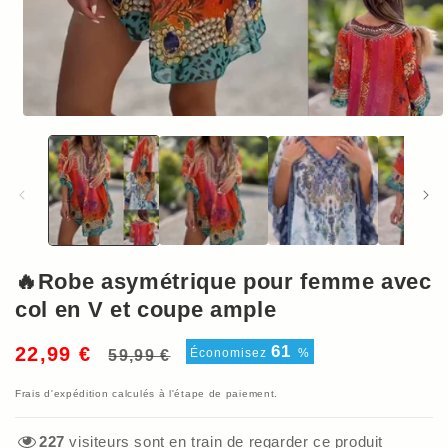
Ouvrir
le
média
1
dans
une
fenêtre
modale
🔥Robe asymétrique pour femme avec
col en V et coupe ample
Prix
Prix
61
22,99 €
Économisez
%
59,99 €
habituel
soldé
Frais d'expédition
calculés à l'étape de paiement.
227
visiteurs sont en train de regarder ce produit