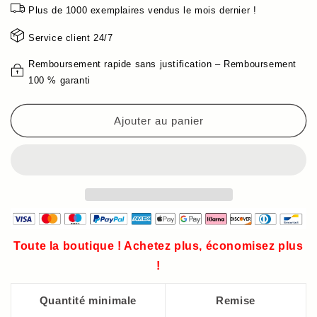
🔥
🔥
Plus de 1000 exemplaires vendus le mois dernier !
Robe
Robe
asymétrique
asymétrique
Service client 24/7
pour
pour
femme
femme
Remboursement rapide sans justification – Remboursement
avec
avec
100 % garanti
col
col
en
en
Ajouter au panier
V
V
et
et
coupe
coupe
ample
ample
Toute la boutique ! Achetez plus, économisez plus
!
Quantité minimale
Remise