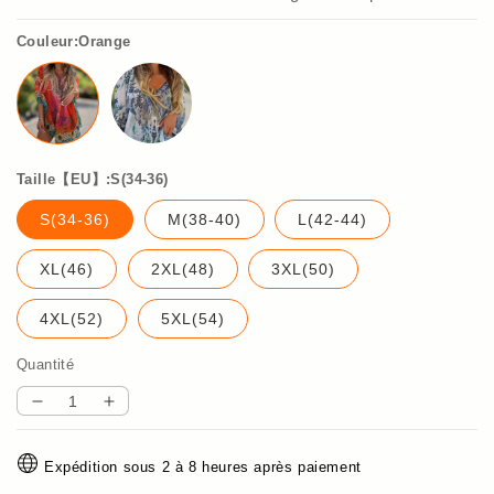
Couleur:Orange
Taille【EU】:S(34-36)
S(34-36)
M(38-40)
L(42-44)
XL(46)
2XL(48)
3XL(50)
4XL(52)
5XL(54)
Quantité
Réduire
Augmenter
la
la
quantité
quantité
Expédition sous 2 à 8 heures après paiement
de
de