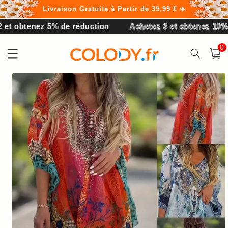
et
Livraison Gratuite à Partir de 39,99 € ✈️
passer
au
enez 5% de réduction
Achetez 3 et obtenez 10% de rédu
contenu
0 arti
0
Panier
Passer aux
informations
produits