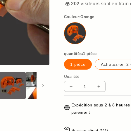
206
visiteurs sont en train
Couleur:Orange
quantités:1 pièce
1 pièce
Achetez-en 2 
Quantité
Réduire
Augmenter
la
la
quantité
quantité
Expédition sous 2 à 8 heures
de
de
paiement
🔥
🔥
Achetez-
Achetez-
en
en
Service client 24/7