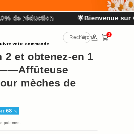
 de réduction
🌟Bienvenue sur CO
0 article
0
Recherche
Connexion
Panier
uivre votre commande
 2 et obtenez-en 1
t——Affûteuse
pour mèches de
68
sez
%
de paiement.