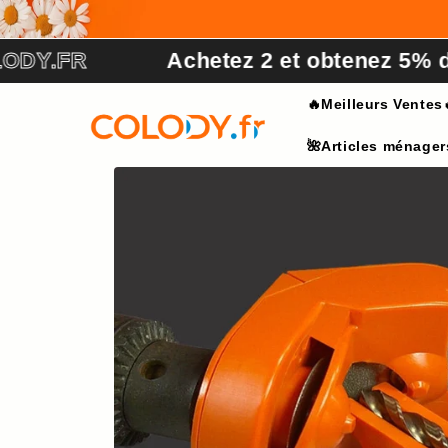
et
passer
au
Y.FR
Achetez 2 et obtenez 5% de r
contenu
🔥Meilleurs Ventes
🌺Articles ménager
Passer aux
informations
produits