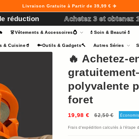
Livraison Gratuite à Partir de 39,99 € ✈️
éduction
Achetez 3 et obtenez 10%
🔥
👗Vêtements & Accessoires💍
💄Soin & Beauté💄
s & Cuisine🥤
🔑Outils & Gadgets🔨
Autres Séries
S
🔥 Achetez-en
gratuitemen
polyvalente 
foret
19,98 €
Prix
Prix
62,50 €
Économi
habituel
soldé
Frais d'expédition
calculés à l'étape 